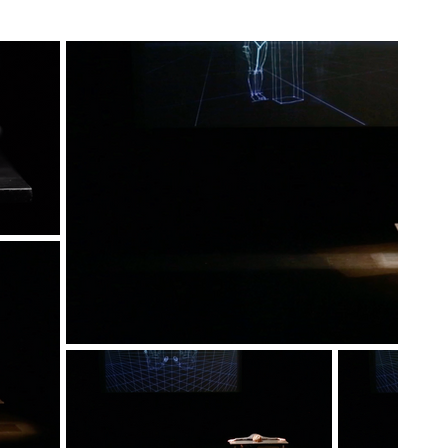
mbiamento
|
ever changing website