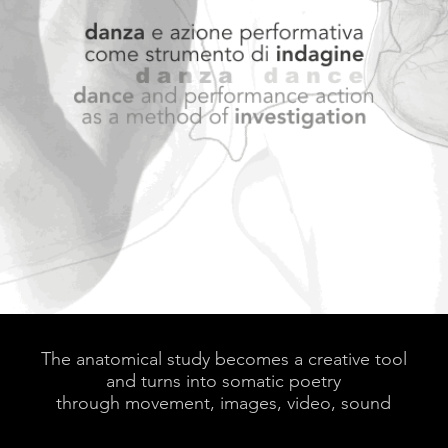
The anatomical study becomes a creative tool
and turns into somatic poetry
through movement, images, video, sound