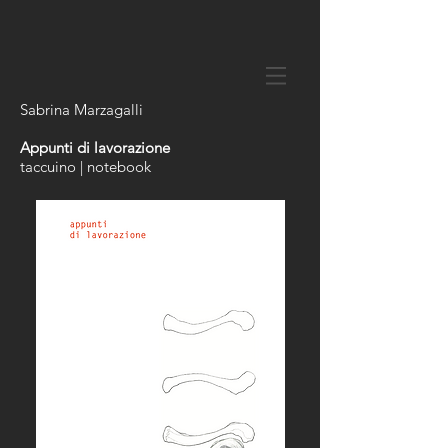
Sabrina Marzagalli
Appunti di lavorazione
taccuino | notebook